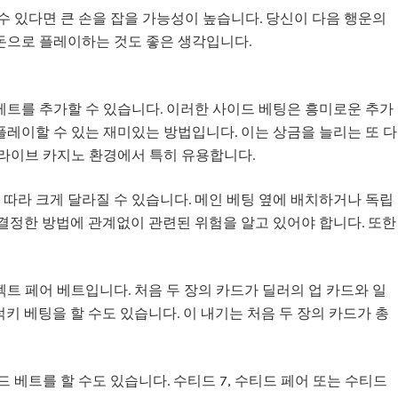
수 있다면 큰 손을 잡을 가능성이 높습니다. 당신이 다음 행운의
돈으로 플레이하는 것도 좋은 생각입니다.
베트를 추가할 수 있습니다. 이러한 사이드 베팅은 흥미로운 추가
플레이할 수 있는 재미있는 방법입니다. 이는 상금을 늘리는 또 다
 라이브 카지노 환경에서 특히 유용합니다.
따라 크게 달라질 수 있습니다. 메인 베팅 옆에 배치하거나 독립
 결정한 방법에 관계없이 관련된 위험을 알고 있어야 합니다. 또한
트 페어 베트입니다. 처음 두 장의 카드가 딜러의 업 카드와 일
키 베팅을 할 수도 있습니다. 이 내기는 처음 두 장의 카드가 총
이드 베트를 할 수도 있습니다. 수티드 7, 수티드 페어 또는 수티드