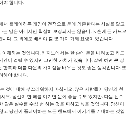
어야 합니다.
에서 플레이하든 게임이 전적으로 운에 의존한다는 사실을 알고
없다는 말은 아니지만 확실히 보장되지는 않습니다. 손에 든 카드로
니다. 그 외에도 배워야 할 몇 가지 거래 요령이 있습니다.
 이해하는 것입니다. 카지노에서는 한 손에 돈을 내려놓고 카드
시간이 걸릴 수 있지만 그만한 가치가 있습니다. 잘만 하면 큰 상
는 항복과 더블 다운의 차이점을 배우는 것도 좋은 생각입니다. 또
려해야 합니다.
쏘는 것에 대해 부끄러워하지 마십시오. 많은 사람들이 당신의 현
오. 당신이 한 패를 이기면 운이 좋을 수도 있지만, 다음 선수
한 같은 실수를 수십 번 하는 것을 피하고 싶을 것입니다. 당신이
 않고 당신이 플레이하는 모든 핸드에서 이기기를 기대하는 것입