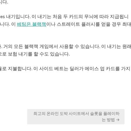
니다.
adies 내기입니다. 이 내기는 처음 두 카드의 무늬에 따라 지급됩니
니다. 이
베팅은 블랙잭
이나 스트레이트 플러시를 얻을 경우 최
 거의 모든 블랙잭 게임에서 사용할 수 있습니다. 이 내기는 원
으로 보험 내기를 할 수도 있습니다.
율로 지불합니다. 이 사이드 베트는 딜러가 에이스 업 카드를 가지
최고의 온라인 도박 사이트에서 슬롯을 플레이하
는 방법 →