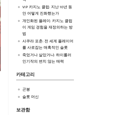
VIP 카지노 클럽: 지난 10년 동
안 어떻게 진화했는가
개인화된 플레이: 카지노 클럽
이 게임 경험을 재정의하는 방
법
사쿠라 포춘: 전 세계 플레이어
를 사로잡는 매혹적인 슬롯
죽었거나 살았거나: 하이롤러
인기작의 변치 않는 매력
카테고리
곤봉
슬롯 머신
보관함