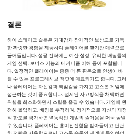
결론
하이 스테이크 슬롯은 기대감과 잠재적인 보상으로 가득
한 짜릿한 경험을 제공하여 플레이어를 활기찬 매력으로
끌어들입니다. 성공 전략에는 예산 설정, 유리한 배당률의
게임 선택, 보너스 기능의 메커니즘 이해 등이 포함됩니
다. 열정적인 플레이어는 종종 더 큰 판돈으로 인생이 바
뀔 수 있는 프로그레시브 잭팟에 매료되기도 합니다. 그러
나 플레이어는 자신감과 책임감을 가지고 고스톱 게임에
접근하는 것이 중요합니다. 절제된 사고방식을 채택하면
위험을 최소화하면서 스릴을 즐길 수 있습니다. 게임에 완
전히 몰입하고, 베팅을 추적하며, 정기적으로 자신의 재정
적 한도를 평가하면 역동적인 게임의 즐거움을 더욱 높일
수 있습니다. 플레이어는 흥미진진함을 받아들이고 탄탄
한 전략을 사용함으로써 고스톱 슬롯의 세계에 몰입하여