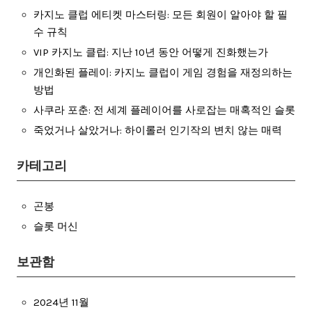
카지노 클럽 에티켓 마스터링: 모든 회원이 알아야 할 필
수 규칙
VIP 카지노 클럽: 지난 10년 동안 어떻게 진화했는가
개인화된 플레이: 카지노 클럽이 게임 경험을 재정의하는
방법
사쿠라 포춘: 전 세계 플레이어를 사로잡는 매혹적인 슬롯
죽었거나 살았거나: 하이롤러 인기작의 변치 않는 매력
카테고리
곤봉
슬롯 머신
보관함
2024년 11월