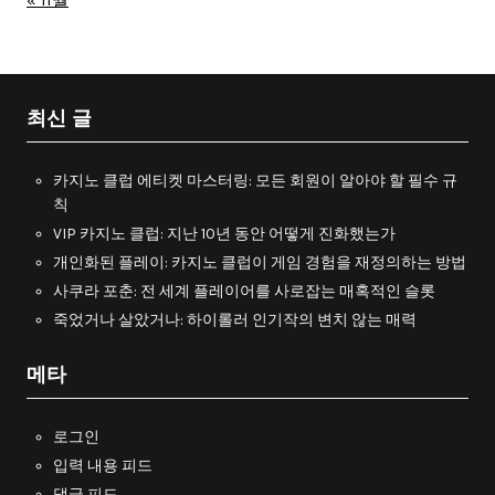
« 11월
최신 글
카지노 클럽 에티켓 마스터링: 모든 회원이 알아야 할 필수 규
칙
VIP 카지노 클럽: 지난 10년 동안 어떻게 진화했는가
개인화된 플레이: 카지노 클럽이 게임 경험을 재정의하는 방법
사쿠라 포춘: 전 세계 플레이어를 사로잡는 매혹적인 슬롯
죽었거나 살았거나: 하이롤러 인기작의 변치 않는 매력
메타
로그인
입력 내용 피드
댓글 피드