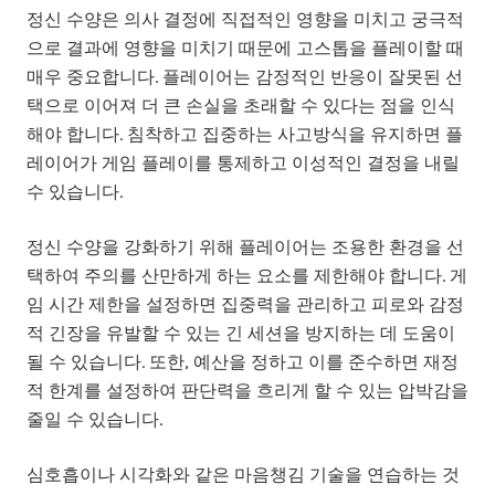
정신 수양은 의사 결정에 직접적인 영향을 미치고 궁극적
으로 결과에 영향을 미치기 때문에 고스톱을 플레이할 때
매우 중요합니다. 플레이어는 감정적인 반응이 잘못된 선
택으로 이어져 더 큰 손실을 초래할 수 있다는 점을 인식
해야 합니다. 침착하고 집중하는 사고방식을 유지하면 플
레이어가 게임 플레이를 통제하고 이성적인 결정을 내릴
수 있습니다.
정신 수양을 강화하기 위해 플레이어는 조용한 환경을 선
택하여 주의를 산만하게 하는 요소를 제한해야 합니다. 게
임 시간 제한을 설정하면 집중력을 관리하고 피로와 감정
적 긴장을 유발할 수 있는 긴 세션을 방지하는 데 도움이
될 수 있습니다. 또한, 예산을 정하고 이를 준수하면 재정
적 한계를 설정하여 판단력을 흐리게 할 수 있는 압박감을
줄일 수 있습니다.
심호흡이나 시각화와 같은 마음챙김 기술을 연습하는 것