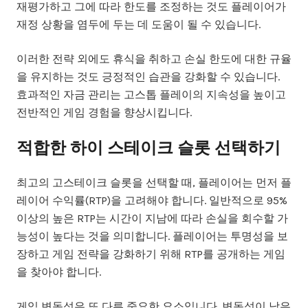
재평가하고 그에 따라 한도를 조정하는 것도 플레이어가
재정 상황을 염두에 두는 데 도움이 될 수 있습니다.
이러한 전략 외에도 휴식을 취하고 손실 한도에 대한 규율
을 유지하는 것도 긍정적인 습관을 강화할 수 있습니다.
효과적인 자금 관리는 고스톱 플레이의 지속성을 높이고
전반적인 게임 경험을 향상시킵니다.
적합한 하이 스테이크 슬롯 선택하기
최고의 고스테이크 슬롯을 선택할 때, 플레이어는 먼저 플
레이어 수익률(RTP)을 고려해야 합니다. 일반적으로 95%
이상의 높은 RTP는 시간이 지남에 따라 손실을 회수할 가
능성이 높다는 것을 의미합니다. 플레이어는 투명성을 보
장하고 게임 전략을 강화하기 위해 RTP를 공개하는 게임
을 찾아야 합니다.
게임 변동성은 또 다른 중요한 요소입니다. 변동성이 낮은