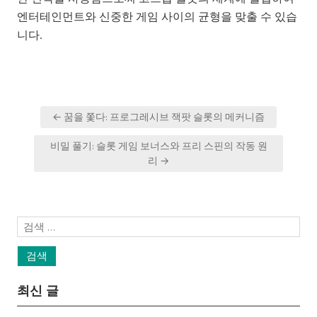
엔터테인먼트와 신중한 게임 사이의 균형을 맞출 수 있습
니다.
글
← 꿈을 쫓다: 프로그레시브 잭팟 슬롯의 메커니즘
탐
비밀 풀기: 슬롯 게임 보너스와 프리 스핀의 작동 원
색
리 →
검
색:
최신 글